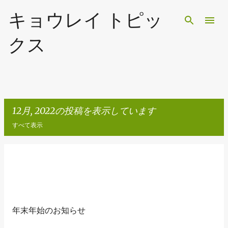
スキップしてメイン コンテンツに移動
キョウレイ トピッ
クス
12月, 2022の投稿を表示しています
すべて表示
投
稿
年末年始のお知らせ